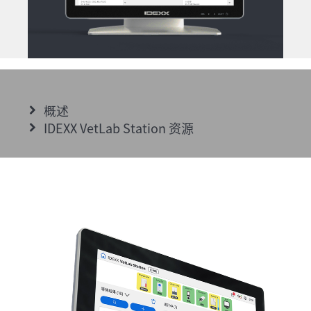
概述
IDEXX VetLab Station 资源