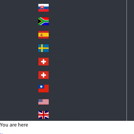
Po
ay
an
la
d
Slovensko
Sl
nd
ov
South Africa
So
ak
ut
ia
España
Sp
h
ai
Af
Sverige
S
n
ric
w
a
Schweiz DE
S
ed
wi
en
Schweiz FR
S
tz
wi
erl
台灣
Ta
tz
an
iw
erl
USA
d
US
an
an
A
United Kingdom
d
Un
You are here
ite