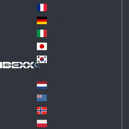
Fi
m
nl
ar
France
Fr
an
k
an
d
Deutschland
Ge
ce
rm
Italia
Ita
an
ly
y
日本
Ja
pa
대한민국
Ko
n
IDEXX
re
Latin America
La
a
tin
Netherlands
Ne
A
th
m
New Zealand
Ne
erl
eri
w
an
Norge
ca
No
Ze
ds
rw
al
Polska