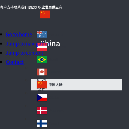
客户支持
联系我们
IDEXX 职业发展
供应商
Go to home
Australia
Au
China
Jump to navigation
str
Österreich
Au
Jump to content
ali
str
a
Brazil
Contact
Br
ia
azi
Canada
Ca
l
na
中国大陆
Ch
da
in
Česko
Cz
a
ec
Danmark
De
h
n
Suomi