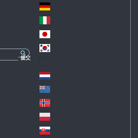
Fr
an
k
an
d
Deutschland
Ge
ce
rm
Italia
Ita
an
ly
y
日本
Ja
pa
대한민국
Ko
n
提交
re
Latin America
La
a
tin
Netherlands
Ne
A
th
m
New Zealand
Ne
erl
eri
w
an
Norge
ca
No
Ze
ds
rw
al
Polska
Po
ay
an
la
d
Slovensko