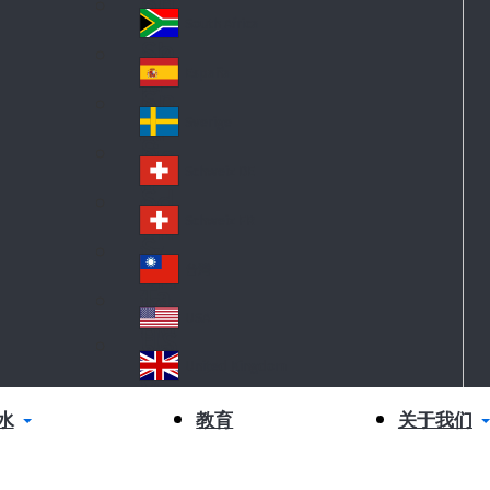
Sl
nd
ov
South Africa
So
ak
ut
ia
España
Sp
h
ai
Af
Sverige
S
n
ric
w
a
Schweiz DE
S
ed
wi
en
Schweiz FR
S
tz
wi
erl
台灣
Ta
tz
an
iw
erl
USA
d
US
an
an
A
United Kingdom
d
Un
ite
水
关于我们
教育
d
Ki