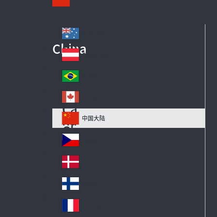
Australia
Au
China
str
Österreich
Au
ali
str
a
Brazil
Br
ia
azi
Canada
Ca
l
na
中国大陆
Ch
da
in
Česko
Cz
a
ec
Danmark
De
h
n
Suomi
Fi
m
nl
ar
France