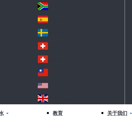
Sl
nd
ov
South Africa
So
ak
ut
ia
España
Sp
h
ai
Af
Sverige
S
n
ric
w
a
Schweiz DE
S
ed
wi
en
Schweiz FR
S
tz
wi
erl
台灣
Ta
tz
an
iw
erl
USA
d
US
an
an
A
United Kingdom
d
Un
ite
水
关于我们
教育
d
Ki