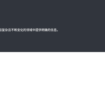
错综复杂且不断变化的领域中提供明确的信息。
联系我们
物
全球办事
使用条款