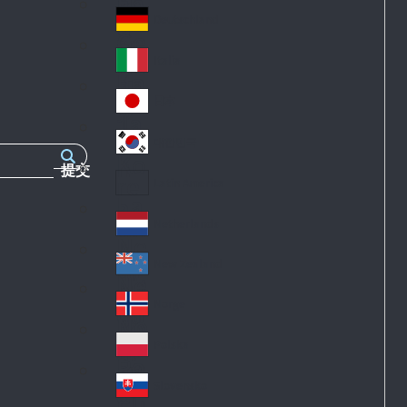
Fr
an
k
an
d
Deutschland
Ge
ce
rm
Italia
Ita
an
ly
y
日本
Ja
pa
대한민국
Ko
n
提交
re
Latin America
La
a
tin
Netherlands
Ne
A
th
m
New Zealand
Ne
erl
eri
w
an
Norge
ca
No
Ze
ds
rw
al
Polska
Po
ay
an
la
d
Slovensko