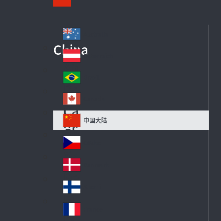
Australia
Au
China
str
Österreich
Au
ali
str
a
Brazil
Br
ia
azi
Canada
Ca
l
na
中国大陆
Ch
da
in
Česko
Cz
a
ec
Danmark
De
h
n
Suomi
Fi
m
nl
ar
France