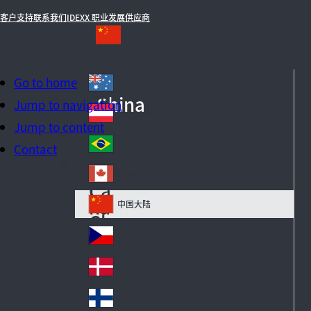
客户支持
联系我们
IDEXX 职业发展
供应商
Go to home
Australia
Au
China
Jump to navigation
str
Österreich
Au
Jump to content
ali
str
a
Brazil
Contact
Br
ia
azi
Canada
Ca
l
na
中国大陆
Ch
da
in
Česko
Cz
a
ec
Danmark
De
h
n
Suomi