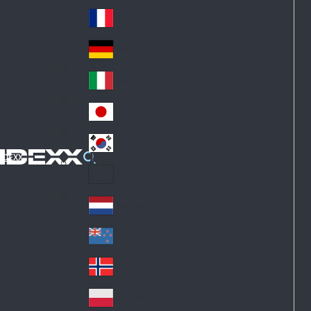
Fi
m
nl
ar
France
Fr
an
k
an
d
Deutschland
Ge
ce
rm
Italia
Ita
an
ly
y
日本
Ja
pa
대한민국
Ko
n
IDEXX
re
Latin America
La
a
tin
Netherlands
Ne
A
th
m
New Zealand
Ne
erl
eri
w
an
Norge
ca
No
Ze
ds
rw
al
Polska