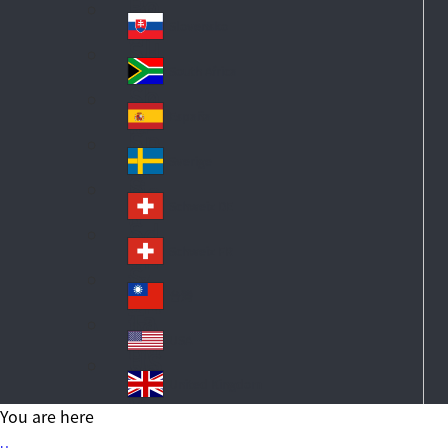
Po
ay
an
la
d
Slovensko
Sl
nd
ov
South Africa
So
ak
ut
ia
España
Sp
h
ai
Af
Sverige
S
n
ric
w
a
Schweiz DE
S
ed
wi
en
Schweiz FR
S
tz
wi
erl
台灣
Ta
tz
an
iw
erl
USA
d
US
an
an
A
United Kingdom
d
Un
You are here
ite