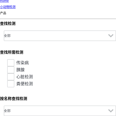
d
Home
Ki
小动物检测
ng
产品
do
查找检测
m
查找所需检测
传染病
胰腺
心脏检测
粪便检测
按名称查找检测