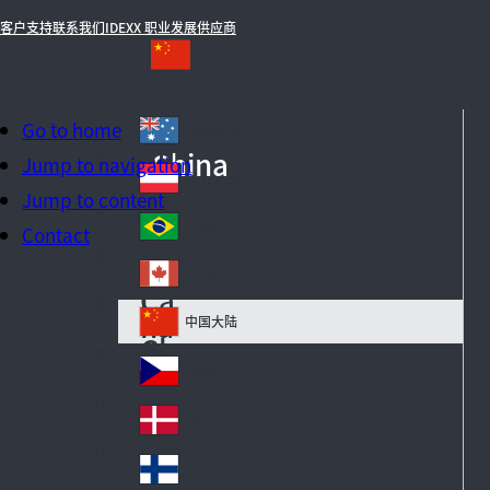
客户支持
联系我们
IDEXX 职业发展
供应商
Go to home
Australia
Au
China
Jump to navigation
str
Österreich
Au
Jump to content
ali
str
a
Brazil
Contact
Br
ia
azi
Canada
Ca
l
na
中国大陆
Ch
da
in
Česko
Cz
a
ec
Danmark
De
h
n
Suomi