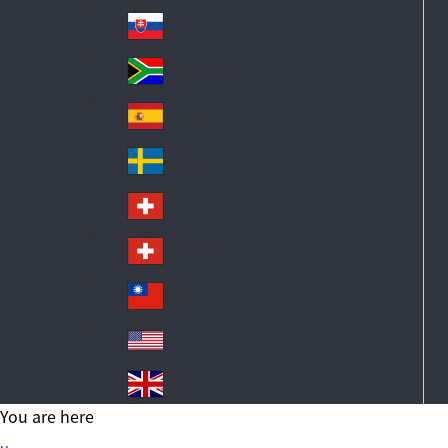
Po
ay
an
la
d
Slovensko
Sl
nd
ov
South Africa
So
ak
ut
ia
España
Sp
h
ai
Af
Sverige
S
n
ric
w
a
Schweiz DE
S
ed
wi
en
Schweiz FR
S
tz
wi
erl
台灣
Ta
tz
an
iw
erl
USA
d
US
an
an
A
United Kingdom
d
Un
You are here
ite