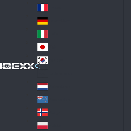
Fi
m
nl
ar
France
Fr
an
k
an
d
Deutschland
Ge
ce
rm
Italia
Ita
an
ly
y
日本
Ja
pa
대한민국
Ko
n
IDEXX
re
Latin America
La
a
tin
Netherlands
Ne
A
th
m
New Zealand
Ne
erl
eri
w
an
Norge
ca
No
Ze
ds
rw
al
Polska