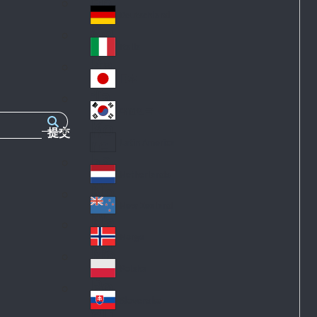
Fr
an
k
an
d
Deutschland
Ge
ce
rm
Italia
Ita
an
ly
y
日本
Ja
pa
대한민국
Ko
n
提交
re
Latin America
La
a
tin
Netherlands
Ne
A
th
m
New Zealand
Ne
erl
eri
w
an
Norge
ca
No
Ze
ds
rw
al
Polska
Po
ay
an
la
d
Slovensko