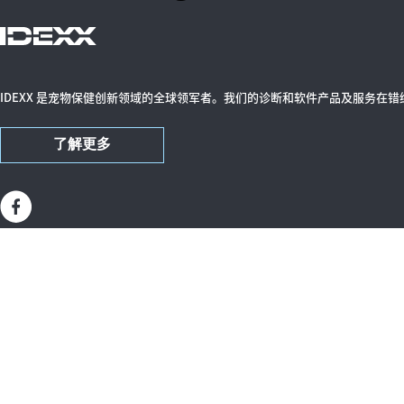
IDEXX 是宠物保健创新领域的全球领军者。我们的诊断和软件产品及服务在
了解更多
关于我们
业务
投资者关系部（美国）
小动
公司管理层（美国）
家畜