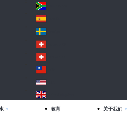
Sl
nd
ov
South Africa
So
ak
ut
ia
España
Sp
h
ai
Af
Sverige
S
n
ric
w
a
Schweiz DE
S
ed
wi
en
Schweiz FR
S
tz
wi
erl
台灣
Ta
tz
an
iw
erl
USA
d
US
an
an
A
United Kingdom
d
Un
ite
水
关于我们
教育
d
Ki