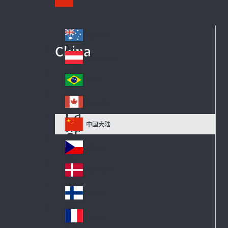
Australia
Au
China
str
Österreich
Au
ali
str
a
Brazil
Br
ia
azi
Canada
Ca
l
na
中国大陆
Ch
da
in
Česko
Cz
a
ec
Danmark
De
h
n
Suomi
Fi
m
nl
ar
France