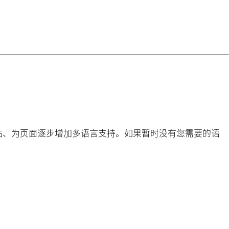
ng
do
m
站、为页面逐步增加多语言支持。如果暂时没有您需要的语