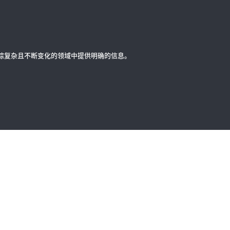
错综复杂且不断变化的领域中提供明确的信息。
联系我们
物
全球办事
使用条款