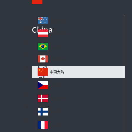
Australia
Au
China
str
Österreich
Au
ali
str
a
Brazil
Br
ia
azi
Canada
Ca
l
na
中国大陆
Ch
da
in
Česko
Cz
a
ec
Danmark
De
h
n
Suomi
Fi
m
nl
ar
France