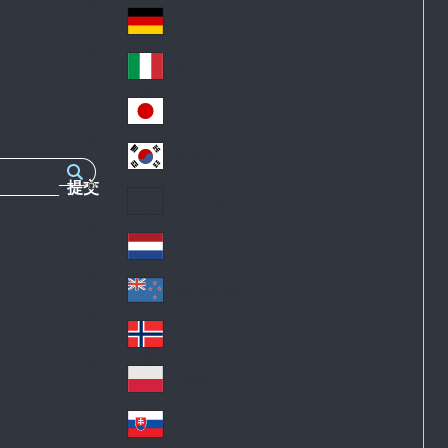
Fr
an
k
an
d
Deutschland
Ge
ce
rm
Italia
Ita
an
ly
y
日本
Ja
pa
대한민국
Ko
n
提交
re
Latin America
La
a
tin
Netherlands
Ne
A
th
m
New Zealand
Ne
erl
eri
w
an
Norge
ca
No
Ze
ds
rw
al
Polska
Po
ay
an
la
d
Slovensko