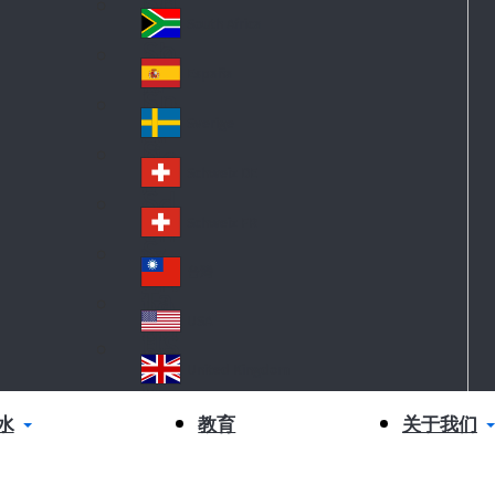
Sl
nd
ov
South Africa
So
ak
ut
ia
España
Sp
h
ai
Af
Sverige
S
n
ric
w
a
Schweiz DE
S
ed
wi
en
Schweiz FR
S
tz
wi
erl
台灣
Ta
tz
an
iw
erl
USA
d
US
an
an
A
United Kingdom
d
Un
ite
水
关于我们
教育
d
Ki