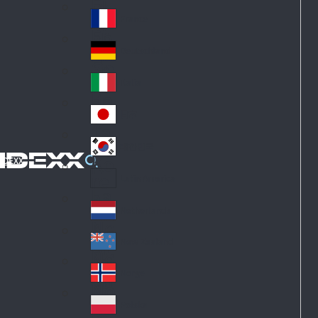
Fi
m
nl
ar
France
Fr
an
k
an
d
Deutschland
Ge
ce
rm
Italia
Ita
an
ly
y
日本
Ja
pa
대한민국
Ko
n
IDEXX
re
Latin America
La
a
tin
Netherlands
Ne
A
th
m
New Zealand
Ne
erl
eri
w
an
Norge
ca
No
Ze
ds
rw
al
Polska