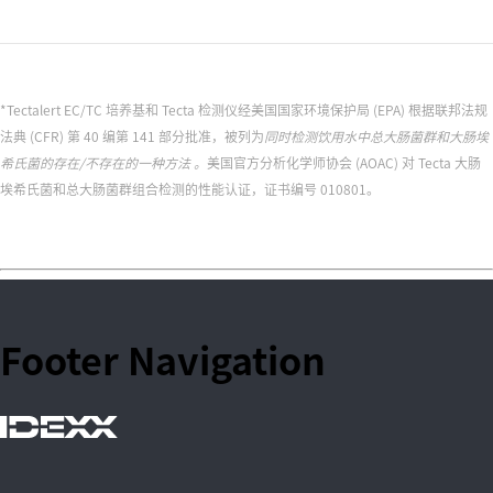
*Tectalert EC/TC 培养基和 Tecta 检测仪经美国国家环境保护局 (EPA) 根据联邦法规
法典 (CFR) 第 40 编第 141 部分批准，被列为
同时检测饮用水中总大肠菌群和大肠埃
希氏菌的存在/不存在的一种方法
。
美国官方分析化学师协会 (AOAC) 对 Tecta 大肠
埃希氏菌和总大肠菌群组合检测的性能认证，证书编号 010801。
Footer Navigation