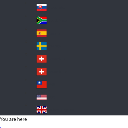
Po
ay
an
la
d
Slovensko
Sl
nd
ov
South Africa
So
ak
ut
ia
España
Sp
h
ai
Af
Sverige
S
n
ric
w
a
Schweiz DE
S
ed
wi
en
Schweiz FR
S
tz
wi
erl
台灣
Ta
tz
an
iw
erl
USA
d
US
an
an
A
United Kingdom
d
Un
You are here
ite