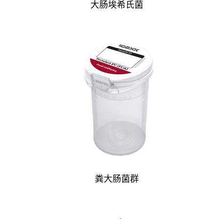
大肠埃希氏菌
粪大肠菌群