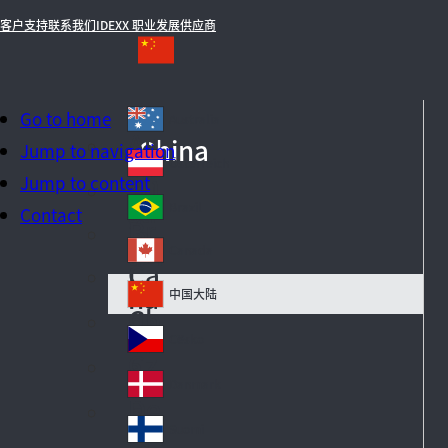
客户支持
联系我们
IDEXX 职业发展
供应商
Go to home
Australia
Au
China
Jump to navigation
str
Österreich
Au
Jump to content
ali
str
a
Brazil
Contact
Br
ia
azi
Canada
Ca
l
na
中国大陆
Ch
da
in
Česko
Cz
a
ec
Danmark
De
h
n
Suomi