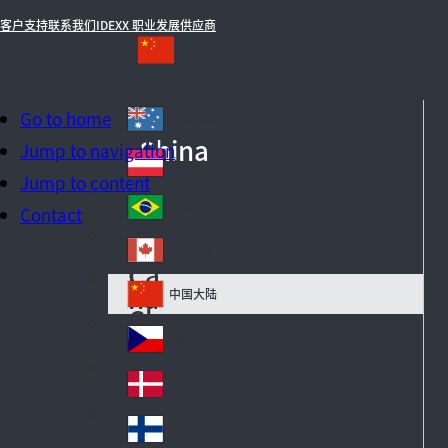
客户支持
联系我们
IDEXX 职业发展
供应商
Go to home
Australia
Au
China
Jump to navigation
str
Österreich
Au
Jump to content
ali
str
a
Brazil
Contact
Br
ia
azi
Canada
Ca
l
na
中国大陆
Ch
da
in
Česko
Cz
a
ec
Danmark
De
h
n
Suomi