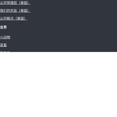
公司管理层（美国）
我们的宗旨（美国）
公司概况（美国）
业务
小动物
家畜
乳制品
马
水
联系我们
全球办事处
使用条款
销售条款
IDEXX 全球隐私政策