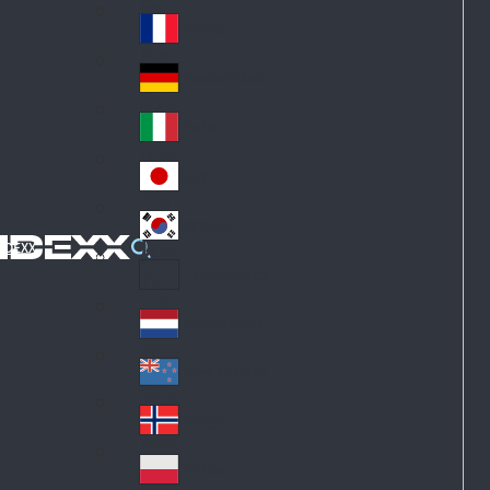
Fi
m
nl
ar
France
Fr
an
k
an
d
Deutschland
Ge
ce
rm
Italia
Ita
an
ly
y
日本
Ja
pa
대한민국
Ko
n
IDEXX
re
Latin America
La
a
tin
Netherlands
Ne
A
th
m
New Zealand
Ne
erl
eri
w
an
Norge
ca
No
Ze
ds
rw
al
Polska