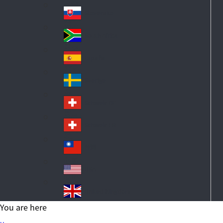
Po
ay
an
la
d
Slovensko
Sl
nd
ov
South Africa
So
ak
ut
ia
España
Sp
h
ai
Af
Sverige
S
n
ric
w
a
Schweiz DE
S
ed
wi
en
Schweiz FR
S
tz
wi
erl
台灣
Ta
tz
an
iw
erl
USA
d
US
an
an
A
United Kingdom
d
Un
You are here
ite