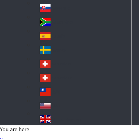
Po
ay
an
la
d
Slovensko
Sl
nd
ov
South Africa
So
ak
ut
ia
España
Sp
h
ai
Af
Sverige
S
n
ric
w
a
Schweiz DE
S
ed
wi
en
Schweiz FR
S
tz
wi
erl
台灣
Ta
tz
an
iw
erl
USA
d
US
an
an
A
United Kingdom
d
Un
You are here
ite