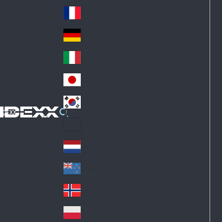
Fi
m
nl
ar
France
Fr
an
k
an
d
Deutschland
Ge
ce
rm
Italia
Ita
an
ly
y
日本
Ja
pa
대한민국
Ko
n
IDEXX
re
Latin America
La
a
tin
Netherlands
Ne
A
th
m
New Zealand
Ne
erl
eri
w
an
Norge
ca
No
Ze
ds
rw
al
Polska