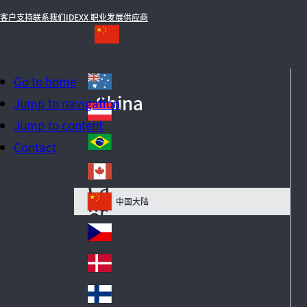
客户支持
联系我们
IDEXX 职业发展
供应商
Go to home
Australia
Au
China
Jump to navigation
str
Österreich
Au
Jump to content
ali
str
a
Brazil
Contact
Br
ia
azi
Canada
Ca
l
na
中国大陆
Ch
da
in
Česko
Cz
a
ec
Danmark
De
h
n
Suomi