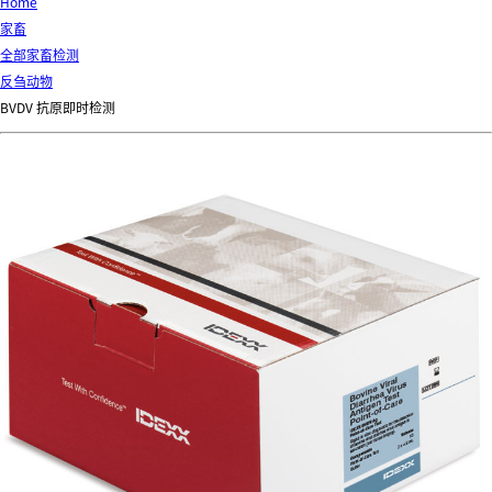
d
Home
Ki
家畜
ng
全部家畜检测
do
反刍动物
m
BVDV 抗原即时检测